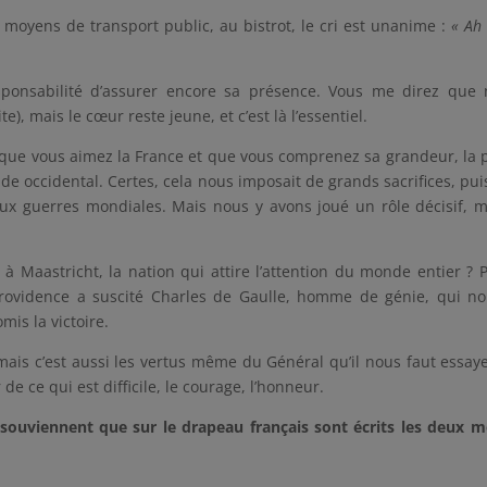
 moyens de transport public, au bistrot, le cri est unanime :
« Ah 
esponsabilité d’assurer encore sa présence. Vous me direz que
e), mais le cœur reste jeune, et c’est là l’essentiel.
rd que vous aimez la France et que vous comprenez sa grandeur, la 
 occidental. Certes, cela nous imposait de grands sacrifices, pu
x guerres mondiales. Mais nous y avons joué un rôle décisif,
 Maastricht, la nation qui attire l’attention du monde entier ? 
rovidence a suscité Charles de Gaulle, homme de génie, qui n
is la victoire.
 mais c’est aussi les vertus même du Général qu’il nous faut essay
de ce qui est difficile, le courage, l’honneur.
ouviennent que sur le drapeau français sont écrits les deux m