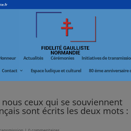
te.fr
’Honneur
Actualités
Cérémonies
Initiatives de transmissi
Contact
Espace ludique et culturel
80 éme anniversaire
 nous ceux qui se souviennent
nçais sont écrits les deux mots :
 transmission
|
0 commentaires