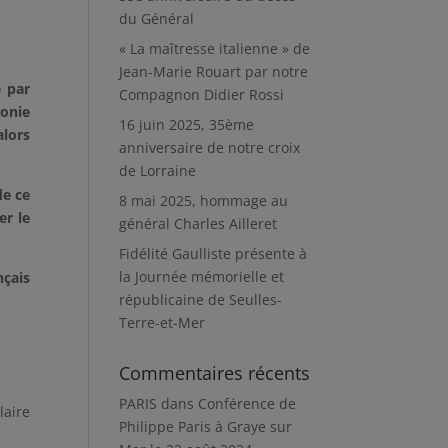
du Général
« La maîtresse italienne » de
Jean-Marie Rouart par notre
é par
Compagnon Didier Rossi
monie
16 juin 2025, 35ème
alors
anniversaire de notre croix
de Lorraine
de ce
8 mai 2025, hommage au
er le
général Charles Ailleret
Fidélité Gaulliste présente à
la Journée mémorielle et
nçais
républicaine de Seulles-
Terre-et-Mer
Commentaires récents
PARIS
dans
Conférence de
laire
Philippe Paris à Graye sur