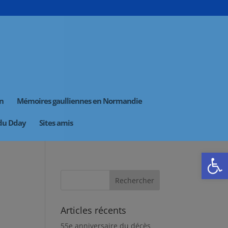
on
Mémoires gaulliennes en Normandie
 du Dday
Sites amis
Ouvrir la
Articles récents
55e anniversaire du décès