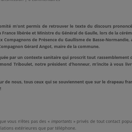
comité m’ont permis de retrouver le texte du discours prononc
France libérée et Ministre du Général de Gaulle, lors de la céré
aux Compagnons de Présence du Gaullisme de Basse-Normandie, 
tté Compagnon Gérard Angot, maire de la commune.
uée par un contexte sanitaire qui proscrit tout rassemblement 
mond Triboulet, notre président d’honneur, m’incite à vous livr
ur de nous, tous ceux qui se souviennent que sur le drapeau fra
!
 que vous n’êtes pas des «
importants
» privés de tout contact popu
relations extérieures que par téléphone.