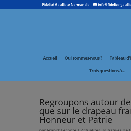
Fidélité Gaulliste Normandie
info@fidelite-gaullis
Accueil
Qui sommes-nous ?
Tableau d
Trois questions à…
Regroupons autour de
que sur le drapeau fra
Honneur et Patrie
par
Franck Leconte
|
Actualités
,
Initiatives de