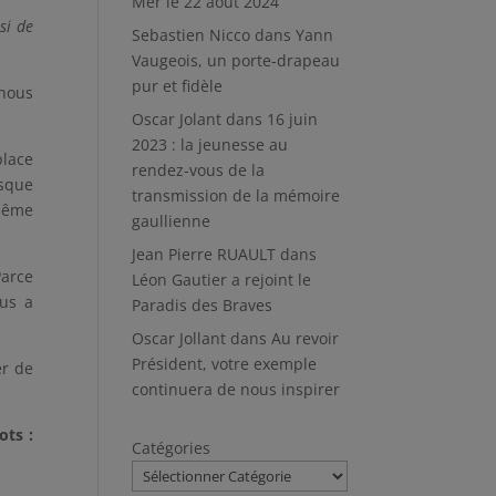
Mer le 22 août 2024
si de
Sebastien Nicco
dans
Yann
Vaugeois, un porte-drapeau
pur et fidèle
 nous
Oscar Jolant
dans
16 juin
2023 : la jeunesse au
place
rendez-vous de la
isque
transmission de la mémoire
 même
gaullienne
Jean Pierre RUAULT
dans
Parce
Léon Gautier a rejoint le
ous a
Paradis des Braves
Oscar Jollant
dans
Au revoir
Président, votre exemple
er de
continuera de nous inspirer
ots :
Catégories