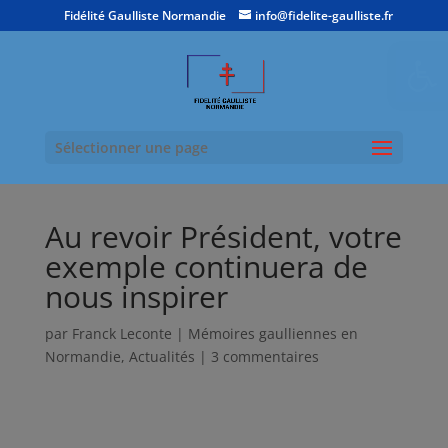
Fidélité Gaulliste Normandie
info@fidelite-gaulliste.fr
Ouvrir la
Sélectionner une page
Au revoir Président, votre
exemple continuera de
nous inspirer
par
Franck Leconte
|
Mémoires gaulliennes en
Normandie
,
Actualités
|
3 commentaires