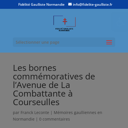
Fidélité Gaulliste Normandie
info@fidelite-gaulliste.fr
Ouvrir la
Sélectionner une page
Les bornes
commémoratives de
l’Avenue de La
Combattante à
Courseulles
par
Franck Leconte
|
Mémoires gaulliennes en
Normandie
|
0 commentaires