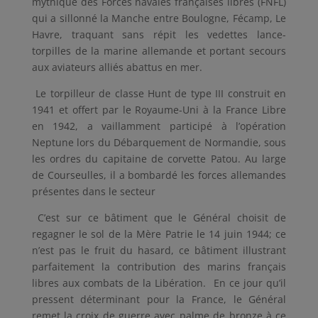
mythique des Forces navales françaises libres (FNFL)
qui a sillonné la Manche entre Boulogne, Fécamp, Le
Havre, traquant sans répit les vedettes lance-
torpilles de la marine allemande et portant secours
aux aviateurs alliés abattus en mer.
Le torpilleur de classe Hunt de type III construit en
1941 et offert par le Royaume-Uni à la France Libre
en 1942, a vaillamment participé à l’opération
Neptune lors du Débarquement de Normandie, sous
les ordres du capitaine de corvette Patou. Au large
de Courseulles, il a bombardé les forces allemandes
présentes dans le secteur
C’est sur ce bâtiment que le Général choisit de
regagner le sol de la Mère Patrie le 14 juin 1944; ce
n’est pas le fruit du hasard, ce bâtiment illustrant
parfaitement la contribution des marins français
libres aux combats de la Libération. En ce jour qu’il
pressent déterminant pour la France, le Général
remet la croix de guerre avec palme de bronze à ce