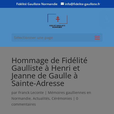
Fidélité Gaulliste Normandie
info@fidelite-gaulliste.fr
Ouvrir la
Sélectionner une page
Hommage de Fidélité
Gaulliste à Henri et
Jeanne de Gaulle à
Sainte-Adresse
par
Franck Leconte
|
Mémoires gaulliennes en
Normandie
,
Actualités
,
Cérémonies
|
0
commentaires