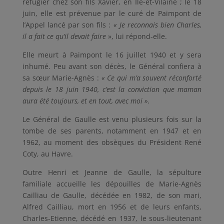
réfugier chez son fils Xavier, en Ile-et-Vilaine ; le 18
juin, elle est prévenue par le curé de Paimpont de
l’Appel lancé par son fils :
« Je reconnais bien Charles,
il a fait ce qu’il devait
faire
», lui répond-elle.
Elle meurt à Paimpont le 16 juillet 1940 et y sera
inhumé. Peu avant son décès, le Général confiera à
sa sœur Marie-Agnès :
« Ce qui m’a souvent réconforté
depuis le 18 juin 1940, c’est la conviction que maman
aura été toujours, et en tout, avec moi ».
Le Général de Gaulle est venu plusieurs fois sur la
tombe de ses parents, notamment en 1947 et en
1962, au moment des obsèques du Président René
Coty, au Havre.
Outre Henri et Jeanne de Gaulle, la sépulture
familiale accueille les dépouilles de Marie-Agnès
Cailliau de Gaulle, décédée en 1982, de son mari,
Alfred Cailliau, mort en 1956 et de leurs enfants,
Charles-Etienne, décédé en 1937, le sous-lieutenant