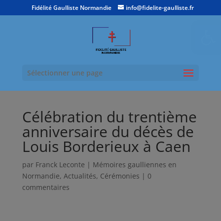
Fidélité Gaulliste Normandie
info@fidelite-gaulliste.fr
Ouvrir la
Sélectionner une page
Célébration du trentième
anniversaire du décès de
Louis Borderieux à Caen
par
Franck Leconte
|
Mémoires gaulliennes en
Normandie
,
Actualités
,
Cérémonies
|
0
commentaires