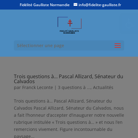
Fidélité Gaulliste Normandie
info@fidelite-gaulliste.fr
Ouvrir la
Sélectionner une page
Trois questions à… Pascal Allizard, Sénateur du
Calvados
par
Franck Leconte
|
3 questions à ...
,
Actualités
Trois questions à… Pascal Allizard, Sénateur du
Calvados Pascal Allizard, Sénateur du Calvados, nous
a fait l’honneur d’accepter d’inaugurer notre nouvelle
rubrique intitulée « Trois questions à… » et nous l’en
remercions vivement. Figure incontournable du
paysage...