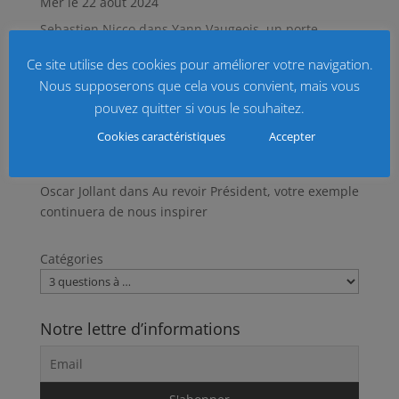
Mer le 22 août 2024
Sebastien Nicco
dans
Yann Vaugeois, un porte-
drapeau pur et fidèle
Ce site utilise des cookies pour améliorer votre navigation.
Oscar Jolant
dans
16 juin 2023 : la jeunesse au
Nous supposerons que cela vous convient, mais vous
rendez-vous de la transmission de la mémoire
pouvez quitter si vous le souhaitez.
gaullienne
Cookies caractéristiques
Accepter
Jean Pierre RUAULT
dans
Léon Gautier a rejoint le
Paradis des Braves
Oscar Jollant
dans
Au revoir Président, votre exemple
continuera de nous inspirer
Catégories
Notre lettre d’informations