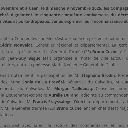
8 novembre et à Caen, le dimanche 9 novembre 2025, les Compa
lébré dignement le cinquante-cinquième anniversaire du décè
nvités et porte-drapeaux, venus exprimer leur reconnaissance et
ipalité à Courseulles-sur-Mer s’est déroulée en présence notamme
Cédric Nouvelot
, Conseiller régional et départemental. La ger
nt, la vice-présidente et le Général d’armée (2S)
Bruno
Cuche
. A l’
gnon
Jean-Guy Bègue
était organisée à l’hôtel de ville autour 
tolaires, entre la poétesse Marie Noël et le Général de Gaulle.
enait notamment la participation de M.
Stéphane
Bredin
, Préf
vados, Mme
Sonia de La Provôté
, Sénatrice du Calvados, M.
Lu
rtemental du Calvados, M.
Morgan
Taillebosq
, Conseiller muni
la Lieutenante-colonelle
Aurélie
Durand
, adjointe au commandan
 du Calvados, M.
Francis Frayssainge
, Directeur départemental ad
r, M. le Général d’armée (2S)
Bruno
Cuche
, ancien chef d’état-maj
tations.
, assurait avec talent la lecture des commentaires et nos 