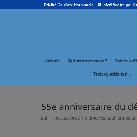
Fidélité Gaulliste Normandie
info@fidelite-gaullis
Accueil
Qui sommes-nous ?
Tableau d
Trois questions à…
55e anniversaire du d
par
Franck Leconte
|
Mémoires gaulliennes e