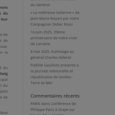
du Général
gnons
« La maîtresse italienne » de
s du
Jean-Marie Rouart par notre
 leur
Compagnon Didier Rossi
16 juin 2025, 35ème
nt de
anniversaire de notre croix
be de
de Lorraine
issue,
8 mai 2025, hommage au
de la
général Charles Ailleret
Fidélité Gaulliste présente à
et du
la Journée mémorielle et
dwig
républicaine de Seulles-
cipal
Terre-et-Mer
t du
joint
Commentaires récents
or de
PARIS
dans
Conférence de
Philippe Paris à Graye sur
deux