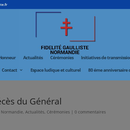
te.fr
’Honneur
Actualités
Cérémonies
Initiatives de transmissi
Contact
Espace ludique et culturel
80 éme anniversaire
écès du Général
n Normandie
,
Actualités
,
Cérémonies
|
0 commentaires