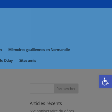
on
Mémoires gaulliennes en Normandie
 du Dday
Sites amis
Ouvrir la
Articles récents
55e anniversaire du décès