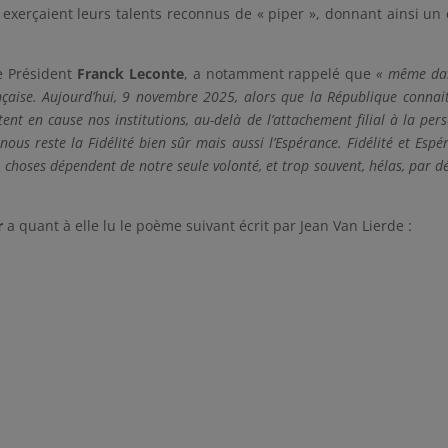
exerçaient leurs talents reconnus de « piper », donnant ainsi un 
le Président
Franck Leconte
, a notamment rappelé que
« même da
nçaise. Aujourd’hui, 9 novembre 2025, alors que la République connai
ent en cause nos institutions, au-delà de l’attachement filial à la per
ous reste la Fidélité bien sûr mais aussi l’Espérance. Fidélité et Espé
hoses dépendent de notre seule volonté, et trop souvent, hélas, par dé
r
a quant à elle lu le poème suivant écrit par Jean Van Lierde :