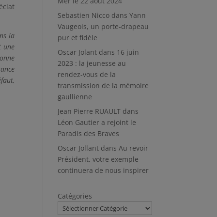
Mer le 22 août 2024
éclat
Sebastien Nicco
dans
Yann
Vaugeois, un porte-drapeau
ns la
pur et fidèle
t une
Oscar Jolant
dans
16 juin
sonne
2023 : la jeunesse au
rance
rendez-vous de la
faut,
transmission de la mémoire
gaullienne
Jean Pierre RUAULT
dans
Léon Gautier a rejoint le
Paradis des Braves
Oscar Jollant
dans
Au revoir
Président, votre exemple
continuera de nous inspirer
Catégories