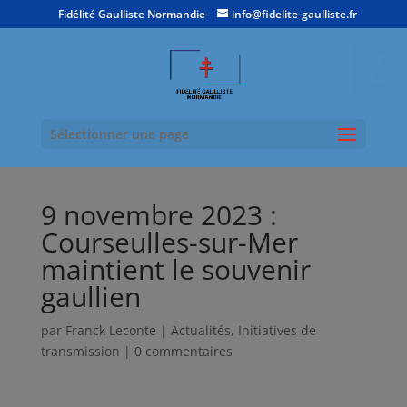
Fidélité Gaulliste Normandie
info@fidelite-gaulliste.fr
Ouvrir la
Sélectionner une page
9 novembre 2023 :
Courseulles-sur-Mer
maintient le souvenir
gaullien
par
Franck Leconte
|
Actualités
,
Initiatives de
transmission
|
0 commentaires