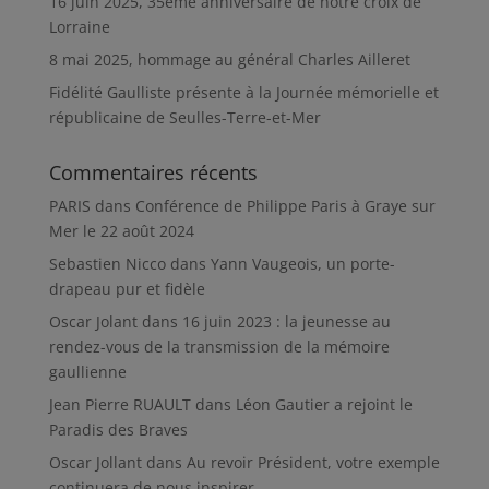
16 juin 2025, 35ème anniversaire de notre croix de
Lorraine
8 mai 2025, hommage au général Charles Ailleret
Fidélité Gaulliste présente à la Journée mémorielle et
républicaine de Seulles-Terre-et-Mer
Commentaires récents
PARIS
dans
Conférence de Philippe Paris à Graye sur
Mer le 22 août 2024
Sebastien Nicco
dans
Yann Vaugeois, un porte-
drapeau pur et fidèle
Oscar Jolant
dans
16 juin 2023 : la jeunesse au
rendez-vous de la transmission de la mémoire
gaullienne
Jean Pierre RUAULT
dans
Léon Gautier a rejoint le
Paradis des Braves
Oscar Jollant
dans
Au revoir Président, votre exemple
continuera de nous inspirer