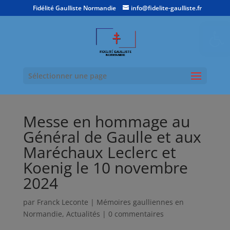
Fidélité Gaulliste Normandie
info@fidelite-gaulliste.fr
Ouvrir la
Sélectionner une page
Messe en hommage au
Général de Gaulle et aux
Maréchaux Leclerc et
Koenig le 10 novembre
2024
par
Franck Leconte
|
Mémoires gaulliennes en
Normandie
,
Actualités
|
0 commentaires