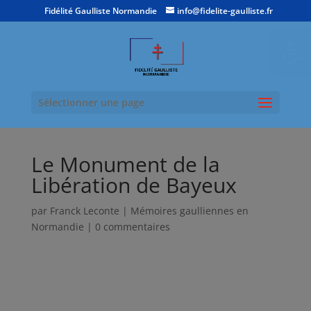
Fidélité Gaulliste Normandie
info@fidelite-gaulliste.fr
Ouvrir la
Sélectionner une page
Le Monument de la
Libération de Bayeux
par
Franck Leconte
|
Mémoires gaulliennes en
Normandie
|
0 commentaires