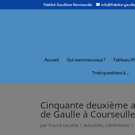
Fidélité Gaulliste Normandie
info@fidelite-gaullis
Accueil
Qui sommes-nous ?
Tableau d
Trois questions à…
Cinquante deuxième a
de Gaulle à Courseull
par
Franck Leconte
|
Actualités
,
Cérémonies
|