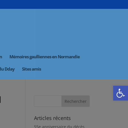
on
Mémoires gaulliennes en Normandie
 du Dday
Sites amis
Ouvrir la
l
Articles récents
55e anniversaire du décès