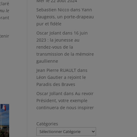
Mer le 22 août 2024
claré
Sebastien Nicco
dans
Yann
nu le
Vaugeois, un porte-drapeau
brant
pur et fidèle
Oscar Jolant
dans
16 juin
tenir
2023 : la jeunesse au
rendez-vous de la
transmission de la mémoire
gaullienne
Jean Pierre RUAULT
dans
Léon Gautier a rejoint le
Paradis des Braves
Oscar Jollant
dans
Au revoir
Président, votre exemple
continuera de nous inspirer
Catégories