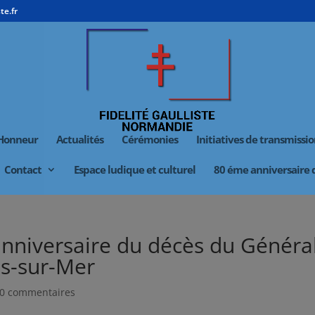
te.fr
’Honneur
Actualités
Cérémonies
Initiatives de transmissi
Contact
Espace ludique et culturel
80 éme anniversaire
nniversaire du décès du Généra
es-sur-Mer
0 commentaires