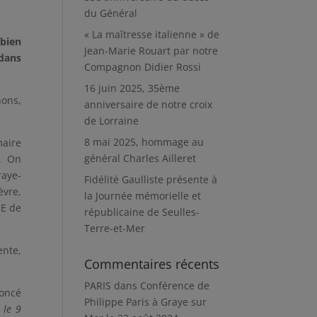
du Général
« La maîtresse italienne » de
 bien
Jean-Marie Rouart par notre
 dans
Compagnon Didier Rossi
16 juin 2025, 35ème
nons,
anniversaire de notre croix
de Lorraine
8 mai 2025, hommage au
maire
général Charles Ailleret
s. On
raye-
Fidélité Gaulliste présente à
èvre,
la Journée mémorielle et
OE de
républicaine de Seulles-
Terre-et-Mer
nte,
Commentaires récents
PARIS
dans
Conférence de
noncé
Philippe Paris à Graye sur
 le 9