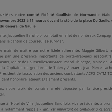
-sur-Mer, notre comité Fidélité Gaulliste de Normandie était
novembre 2022 à 11 heures devant la stèle de la place De Gaulle,
 du Général de Gaulle.
nte, Jacqueline Baruffolo, comptait en effet de nombreux Compag
ns le canton de Courseulles-sur-Mer.
 de main de maître par notre fidèle adhérente, Maggie Gilbert, 
sée par une présence importante de porte-drapeaux associatif
peaux, Maire de Courseulles-sur-Mer, Pascal Thiberge, Maire de G
 du Capitaine de gendarmerie Thierry Annaert. Jean-Pierre Lach
 Président de l’association des anciens combattants ACPG-CATM-T
ident honoraire, étaient également présents.
, notre croix de Lorraine a été déposée par la vice-préside
er.
enue à l’Hôtel de Ville, Jacqueline Baruffolo, vice-présidente, a pro
lle a notamment rappelé
« qu’il est important de continuer à célébrer