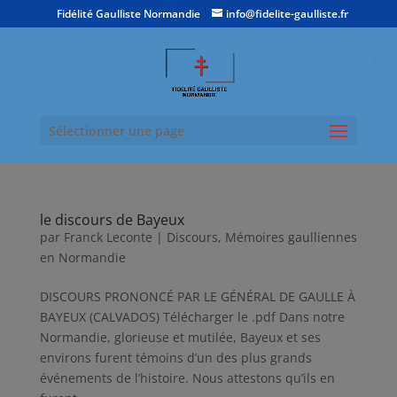
Fidélité Gaulliste Normandie
info@fidelite-gaulliste.fr
Ouvrir la
Sélectionner une page
le discours de Bayeux
par
Franck Leconte
|
Discours
,
Mémoires gaulliennes
en Normandie
DISCOURS PRONONCÉ PAR LE GÉNÉRAL DE GAULLE À
BAYEUX (CALVADOS) Télécharger le .pdf Dans notre
Normandie, glorieuse et mutilée, Bayeux et ses
environs furent témoins d’un des plus grands
événements de l’histoire. Nous attestons qu’ils en