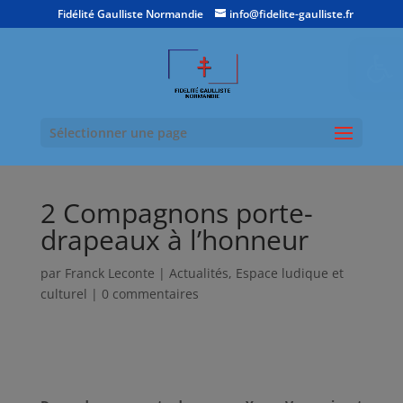
Fidélité Gaulliste Normandie
info@fidelite-gaulliste.fr
Ouvrir la
Sélectionner une page
2 Compagnons porte-
drapeaux à l’honneur
par
Franck Leconte
|
Actualités
,
Espace ludique et
culturel
|
0 commentaires